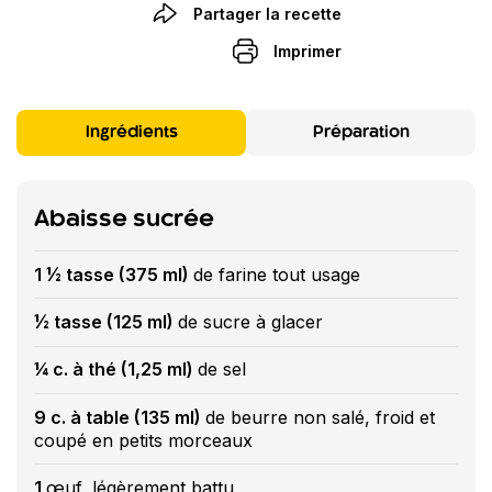
Partager la recette
Imprimer
Ingrédients
Préparation
Abaisse sucrée
1 ½ tasse (375 ml)
de farine tout usage
½ tasse (125 ml)
de sucre à glacer
¼ c. à thé (1,25 ml)
de sel
9 c. à table (135 ml)
de beurre non salé, froid et
coupé en petits morceaux
1
œuf, légèrement battu