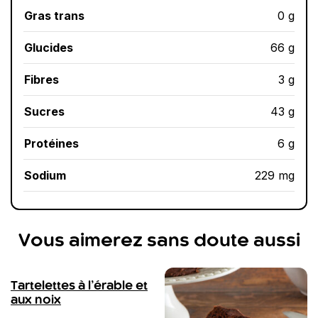
Gras trans
0 g
Glucides
66 g
Fibres
3 g
Sucres
43 g
Protéines
6 g
Sodium
229 mg
Vous aimerez sans doute aussi
Tartelettes à l’érable et
aux noix