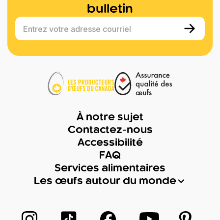
bulletin
Entrez votre adresse courriel
À notre sujet
Contactez-nous
Accessibilité
FAQ
Services alimentaires
Les œufs autour du monde
Suivez-nous sur Instagram
Suivez-nous sur TikTok
Suivez-nous sur Facebook
Suivez-nous sur
Suivez-