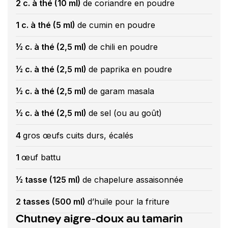
2 c. à thé (10 ml)
de coriandre en poudre
1 c. à thé (5 ml)
de cumin en poudre
½ c. à thé (2,5 ml)
de chili en poudre
½ c. à thé (2,5 ml)
de paprika en poudre
½ c. à thé (2,5 ml)
de garam masala
½ c. à thé (2,5 ml)
de sel (ou au goût)
4
gros œufs cuits durs, écalés
1
œuf battu
½ tasse (125 ml)
de chapelure assaisonnée
2 tasses (500 ml)
d’huile pour la friture
Chutney aigre-doux au tamarin