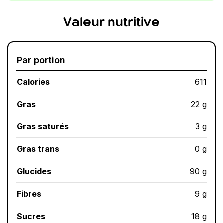
Valeur nutritive
Par portion
Calories
611
Gras
22 g
Gras saturés
3 g
Gras trans
0 g
Glucides
90 g
Fibres
9 g
Sucres
18 g