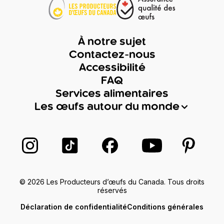
À notre sujet
Contactez-nous
Accessibilité
FAQ
Services alimentaires
Les œufs autour du monde
Suivez-nous sur Instagram
Suivez-nous sur TikTok
Suivez-nous sur Facebook
Suivez-nous sur
Suivez-
© 2026 Les Producteurs d’œufs du Canada. Tous droits
réservés
Déclaration de confidentialité
Conditions générales